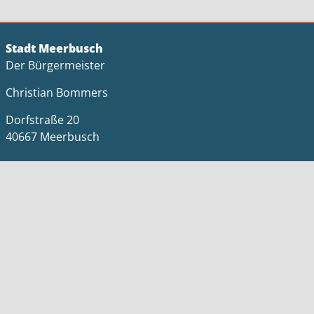
Stadt Meerbusch
Der Bürgermeister
Christian Bommers
Dorfstraße 20
40667 Meerbusch
Tel.: 02132-916-0
E-Mail:
stadt@meerbusch.de