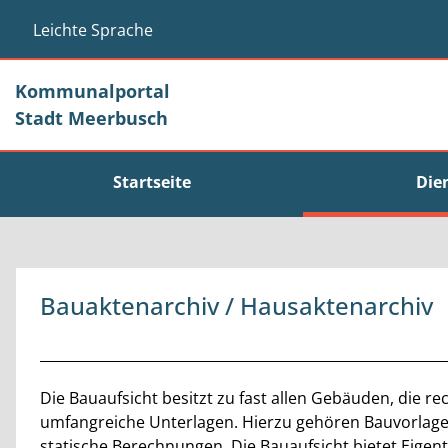
Zum Header
Zum Hauptinhalt
Zum Footer
Zum Hauptinhalt springen
Leichte Sprache
Kommunalportal
Stadt Meerbusch
Startseite
Die
Bauaktenarchiv / Hausaktenarchiv
Beschreibung
Die Bauaufsicht besitzt zu fast allen Gebäuden, die r
umfangreiche Unterlagen. Hierzu gehören Bauvorlagen
statische Berechnungen. Die Bauaufsicht bietet Eig