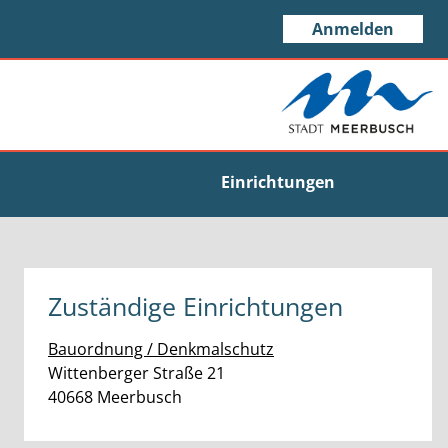
Anmelden
Einrichtungen
Zuständige Einrichtungen
Bauordnung / Denkmalschutz
Straße:
Hausnummer:
Wittenberger Straße
21
PLZ:
Ort:
40668
Meerbusch