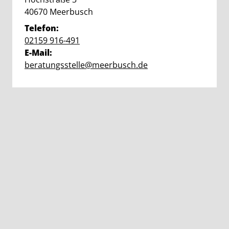
PLZ:
Ort:
40670
Meerbusch
Telefon:
02159 916-491
E-Mail:
beratungsstelle@meerbusch.de