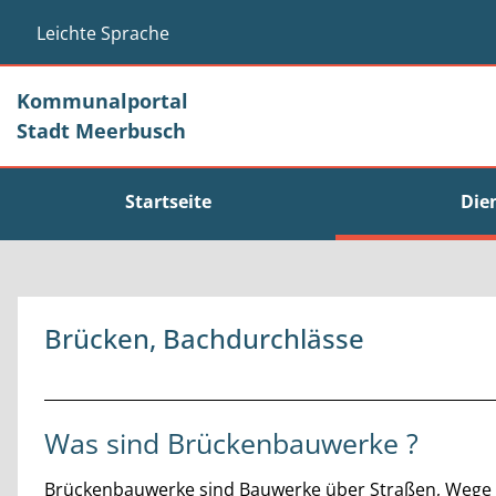
Zum Header
Zum Hauptinhalt
Zum Footer
Zum Hauptinhalt springen
Leichte Sprache
Kommunalportal
Stadt Meerbusch
Startseite
Die
Brücken, Bachdurchlässe
Beschreibung
Was sind Brückenbauwerke ?
Brückenbauwerke sind Bauwerke über Straßen, Wege o