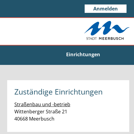
Anmelden
Einrichtungen
Zuständige Einrichtungen
Straßenbau und -betrieb
Straße:
Hausnummer:
Wittenberger Straße
21
PLZ:
Ort:
40668
Meerbusch