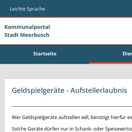
Zum Header
Zum Hauptinhalt
Zum Footer
Zum Hauptinhalt springen
Leichte Sprache
Kommunalportal
Stadt Meerbusch
Startseite
Die
Geldspielgeräte - Aufstellerlaubnis
Beschreibung
Wer Geldspielgeräte aufstellen will, benötigt hierfür
Solche Geräte dürfen nur in Schank- oder Speisewirts