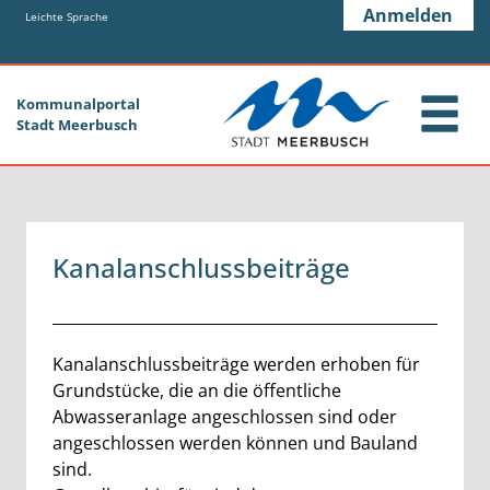
Zum Header
Zum Hauptinhalt
Zum Footer
Anmelden
Zum Hauptinhalt springen
Leichte Sprache
Kommunalportal
Stadt Meerbusch
Kanalanschlussbeiträge
Beschreibung
Kanalanschlussbeiträge werden erhoben für
Grundstücke, die an die öffentliche
Abwasseranlage angeschlossen sind oder
angeschlossen werden können und Bauland
sind.