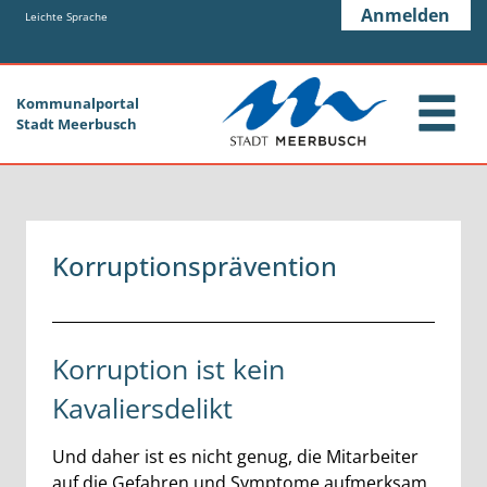
Zum Header
Zum Hauptinhalt
Zum Footer
Anmelden
Zum Hauptinhalt springen
Leichte Sprache
Kommunalportal
Stadt Meerbusch
Korruptionsprävention
Beschreibung
Korruption ist kein
Kavaliersdelikt
Und daher ist es nicht genug, die Mitarbeiter
auf die Gefahren und Symptome aufmerksam