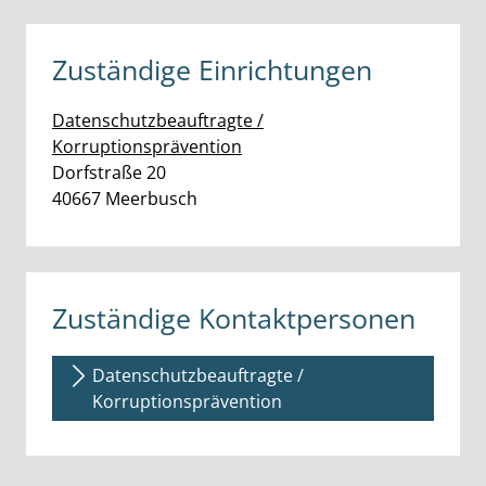
Zuständige Einrichtungen
Datenschutzbeauftragte /
Korruptionsprävention
Straße:
Hausnummer:
Dorfstraße
20
PLZ:
Ort:
40667
Meerbusch
Zuständige Kontaktpersonen
Datenschutzbeauftragte /
Korruptionsprävention