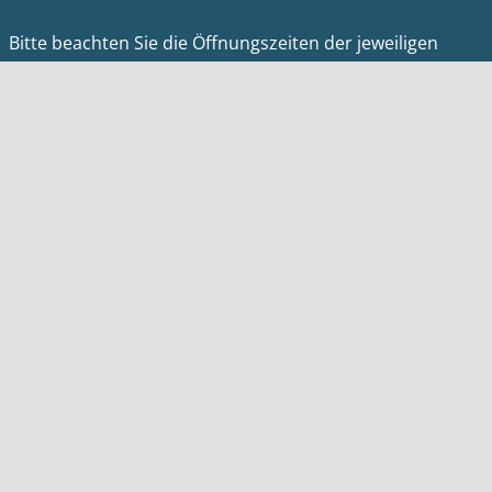
Bitte beachten Sie die Öffnungszeiten der jeweiligen
Einrichtungen.
Informationen
Impressum
Datenschutz
Barrierefreiheit
Kontakt
Homepage Meerbusch