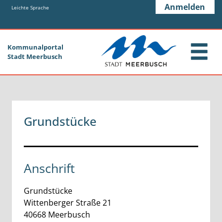
Zum Header
Zum Hauptinhalt
Zum Footer
Anmelden
Zum Hauptinhalt springen
Leichte Sprache
Kommunalportal
Stadt Meerbusch
Grundstücke
Anschrift
Grundstücke
Wittenberger Straße
21
40668
Meerbusch