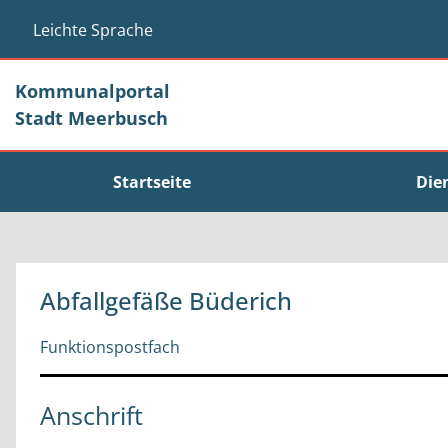
Zum Header
Zum Hauptinhalt
Zum Footer
Zum Hauptinhalt springen
Leichte Sprache
Kommunalportal
Stadt Meerbusch
Startseite
Die
Abfallgefäße Büderich
Funktionspostfach
Anschrift