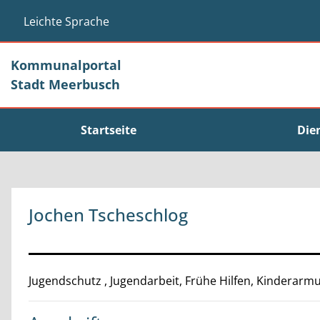
Zum Header
Zum Hauptinhalt
Zum Footer
Zum Hauptinhalt springen
Leichte Sprache
Kommunalportal
Stadt Meerbusch
Startseite
Die
Jochen Tscheschlog
Beschreibung
Jugendschutz , Jugendarbeit, Frühe Hilfen, Kinderarm