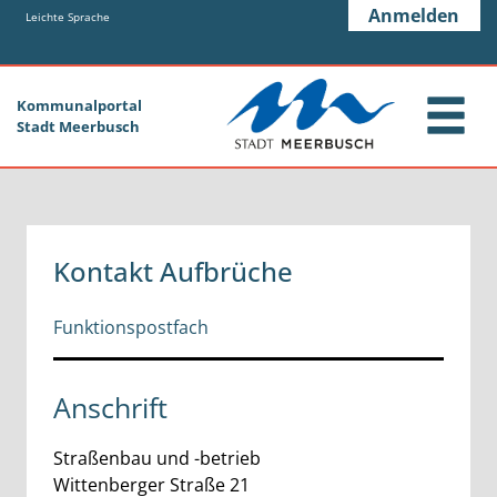
Zum Header
Zum Hauptinhalt
Zum Footer
Anmelden
Zum Hauptinhalt springen
Leichte Sprache
Kommunalportal
Stadt Meerbusch
Kontakt Aufbrüche
Funktionspostfach
Anschrift
Straßenbau und -betrieb
Wittenberger Straße
21