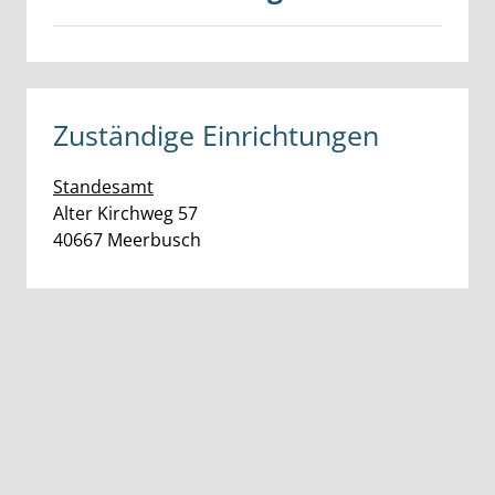
Zuständige Einrichtungen
Standesamt
Straße:
Hausnummer:
Alter Kirchweg
57
PLZ:
Ort:
40667
Meerbusch