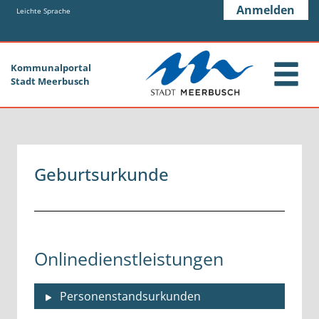
Zum Header
Zum Hauptinhalt
Zum Footer
Anmelden
Zum Hauptinhalt springen
Leichte Sprache
Kommunalportal
Stadt Meerbusch
Geburtsurkunde
Onlinedienstleistungen
Personenstandsurkunden