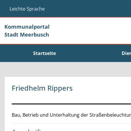
Zum Header
Zum Hauptinhalt
Zum Footer
Zum Hauptinhalt springen
Leichte Sprache
Kommunalportal
Stadt Meerbusch
Startseite
Die
Friedhelm Rippers
Beschreibung
Bau, Betrieb und Unterhaltung der Straßenbeleuchtun